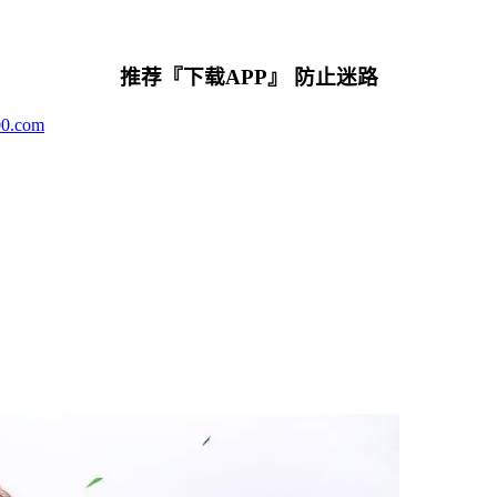
推荐『下载APP』 防止迷路
00.com