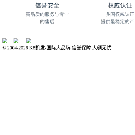
© 2004-
2026
K8凯发-国际大品牌 信誉保障 大额无忧