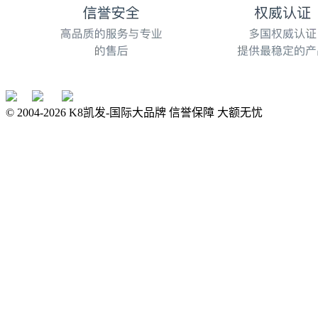
© 2004-
2026
K8凯发-国际大品牌 信誉保障 大额无忧