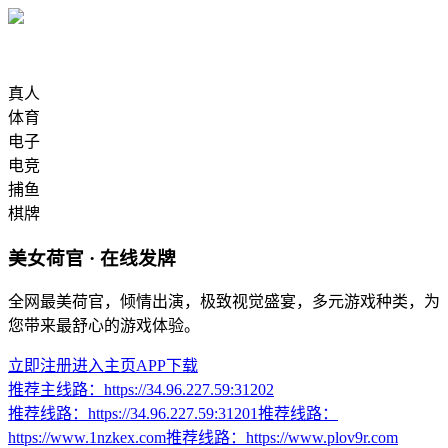
真人
体育
电子
电竞
捕鱼
棋牌
美女荷官 · 在线发牌
全网最美荷官，倾情出演，极致视觉盛宴，多元游戏种类，为
您带来最舒心的游戏体验。
立即注册
进入主页
APP下载
推荐主线路：
https://34.96.227.59:31202
推荐线路：
https://34.96.227.59:31201
推荐线路：
https://www.1nzkex.com
推荐线路：
https://www.plov9r.com