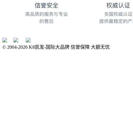
© 2004-
2026
K8凯发-国际大品牌 信誉保障 大额无忧