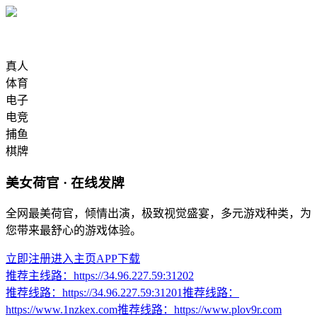
真人
体育
电子
电竞
捕鱼
棋牌
美女荷官 · 在线发牌
全网最美荷官，倾情出演，极致视觉盛宴，多元游戏种类，为
您带来最舒心的游戏体验。
立即注册
进入主页
APP下载
推荐主线路：
https://34.96.227.59:31202
推荐线路：
https://34.96.227.59:31201
推荐线路：
https://www.1nzkex.com
推荐线路：
https://www.plov9r.com