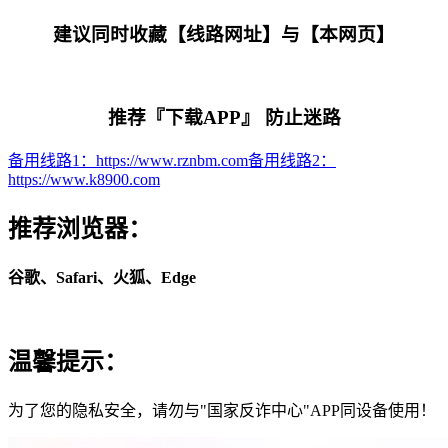
建议同时收藏【线路网址】与【本网页】
推荐『下载APP』 防止迷路
备用线路
1
：
https://www.rznbm.com
备用线路
2
：
https://www.k8900.com
推荐浏览器：
谷歌、Safari、火狐、Edge
温馨提示：
为了您的隐私安全，请勿与"国家反诈中心"APP同设备使用！