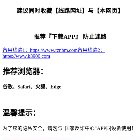
建议同时收藏【线路网址】与【本网页】
推荐『下载APP』 防止迷路
备用线路
1
：
https://www.rznbm.com
备用线路
2
：
https://www.k8900.com
推荐浏览器：
谷歌、Safari、火狐、Edge
温馨提示：
为了您的隐私安全，请勿与"国家反诈中心"APP同设备使用！