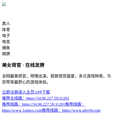
真人
体育
电子
电竞
捕鱼
棋牌
美女荷官 · 在线发牌
全网最美荷官，倾情出演，极致视觉盛宴，多元游戏种类，为
您带来最舒心的游戏体验。
立即注册
进入主页
APP下载
推荐主线路：
https://34.96.227.59:31202
推荐线路：
https://34.96.227.59:31201
推荐线路：
https://www.1nzkex.com
推荐线路：
https://www.plov9r.com