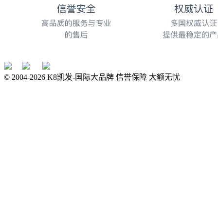
© 2004-
2026
K8凯发-国际大品牌 信誉保障 大额无忧