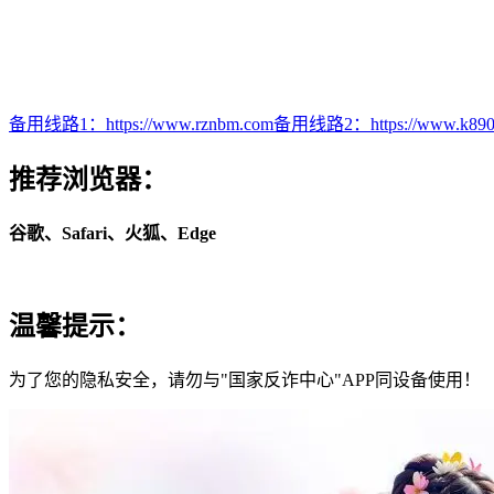
备用线路
1
：
https://www.rznbm.com
备用线路
2
：
https://www.k89
推荐浏览器：
谷歌、Safari、火狐、Edge
温馨提示：
为了您的隐私安全，请勿与"国家反诈中心"APP同设备使用！