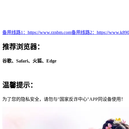
备用线路
1
：
https://www.rznbm.com
备用线路
2
：
https://www.k89
推荐浏览器：
谷歌、Safari、火狐、Edge
温馨提示：
为了您的隐私安全，请勿与"国家反诈中心"APP同设备使用！