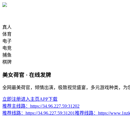
真人
体育
电子
电竞
捕鱼
棋牌
美女荷官 · 在线发牌
全网最美荷官，倾情出演，极致视觉盛宴，多元游戏种类，为
立即注册
进入主页
APP下载
推荐主线路：
https://34.96.227.59:31202
推荐线路：
https://34.96.227.59:31201
推荐线路：
https://www.1nz