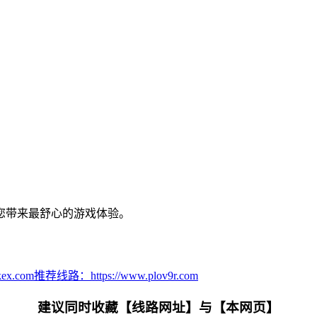
您带来最舒心的游戏体验。
kex.com
推荐线路：
https://www.plov9r.com
建议同时收藏【线路网址】与【本网页】