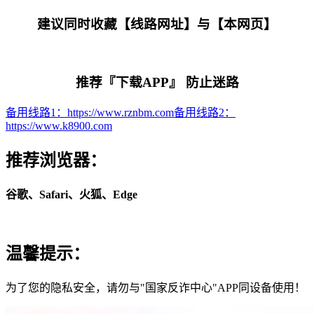
建议同时收藏【线路网址】与【本网页】
推荐『下载APP』 防止迷路
备用线路
1
：
https://www.rznbm.com
备用线路
2
：
https://www.k8900.com
推荐浏览器：
谷歌、Safari、火狐、Edge
温馨提示：
为了您的隐私安全，请勿与"国家反诈中心"APP同设备使用！