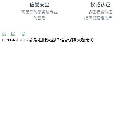
© 2004-
2026
K8凯发-国际大品牌 信誉保障 大额无忧