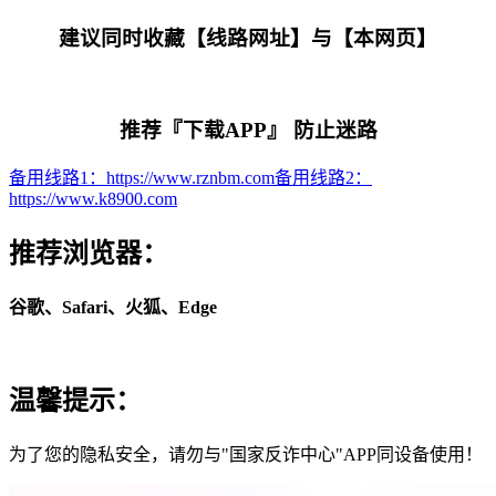
建议同时收藏【线路网址】与【本网页】
推荐『下载APP』 防止迷路
备用线路
1
：
https://www.rznbm.com
备用线路
2
：
https://www.k8900.com
推荐浏览器：
谷歌、Safari、火狐、Edge
温馨提示：
为了您的隐私安全，请勿与"国家反诈中心"APP同设备使用！