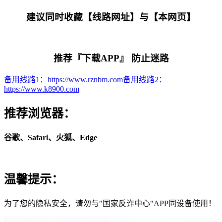
建议同时收藏【线路网址】与【本网页】
推荐『下载APP』 防止迷路
备用线路
1
：
https://www.rznbm.com
备用线路
2
：
https://www.k8900.com
推荐浏览器：
谷歌、Safari、火狐、Edge
温馨提示：
为了您的隐私安全，请勿与"国家反诈中心"APP同设备使用！