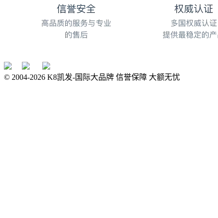
© 2004-
2026
K8凯发-国际大品牌 信誉保障 大额无忧