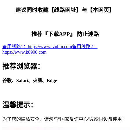
建议同时收藏【线路网址】与【本网页】
推荐『下载APP』 防止迷路
备用线路
1
：
https://www.rznbm.com
备用线路
2
：
https://www.k8900.com
推荐浏览器：
谷歌、Safari、火狐、Edge
温馨提示：
为了您的隐私安全，请勿与"国家反诈中心"APP同设备使用！