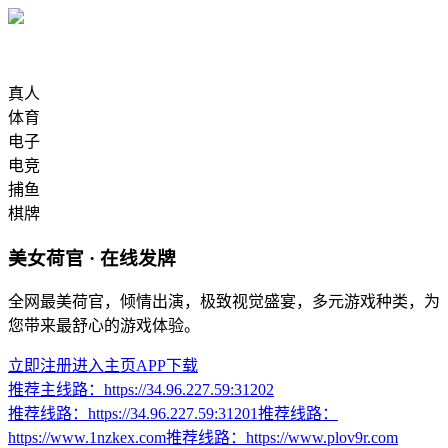
真人
体育
电子
电竞
捕鱼
棋牌
美女荷官 · 在线发牌
全网最美荷官，倾情出演，极致视觉盛宴，多元游戏种类，为
您带来最舒心的游戏体验。
立即注册
进入主页
APP下载
推荐主线路：
https://34.96.227.59:31202
推荐线路：
https://34.96.227.59:31201
推荐线路：
https://www.1nzkex.com
推荐线路：
https://www.plov9r.com