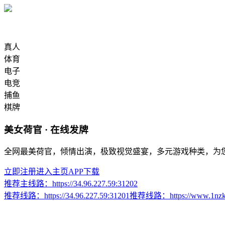
真人
体育
电子
电竞
捕鱼
棋牌
美女荷官 · 在线发牌
全网最美荷官，倾情出演，极致视觉盛宴，多元游戏种类，为
立即注册
进入主页
APP下载
推荐主线路：
https://34.96.227.59:31202
推荐线路：
https://34.96.227.59:31201
推荐线路：
https://www.1nz