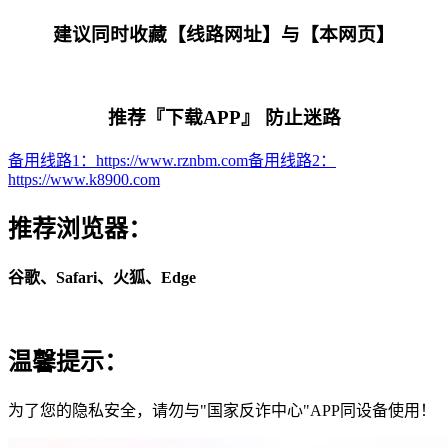
建议同时收藏【线路网址】与【本网页】
推荐『下载APP』 防止迷路
备用线路
1
：
https://www.rznbm.com
备用线路
2
：
https://www.k8900.com
推荐浏览器：
谷歌、Safari、火狐、Edge
温馨提示：
为了您的隐私安全，请勿与"国家反诈中心"APP同设备使用！