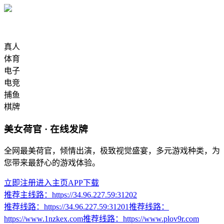
真人
体育
电子
电竞
捕鱼
棋牌
美女荷官 · 在线发牌
全网最美荷官，倾情出演，极致视觉盛宴，多元游戏种类，为
您带来最舒心的游戏体验。
立即注册
进入主页
APP下载
推荐主线路：
https://34.96.227.59:31202
推荐线路：
https://34.96.227.59:31201
推荐线路：
https://www.1nzkex.com
推荐线路：
https://www.plov9r.com